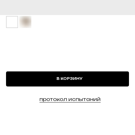
Шлем баллистический БР-1
Безухий
52 033
р.
В КОРЗИНУ
Имеется
протокол испытаний
Доставка по всей России.
Характеристики:
Вес 950 грамм