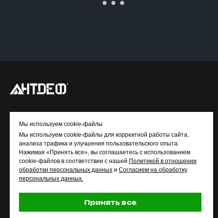
© ANTDEF.RU
Мы используем cookie-файлы
Мы используем cookie-файлы для корректной работы сайта,
МЕНЮ
анализа трафика и улучшения пользовательского опыта.
Нажимая «Принять все», вы соглашаетесь с использованием
Главная
cookie-файлов в соответствии с нашей
Политикой в отношении
обработки персональных данных
и
Согласием на обработку
Каталог
персональных данных.
Доставка и оплата
О компании
Принять все
Контакты