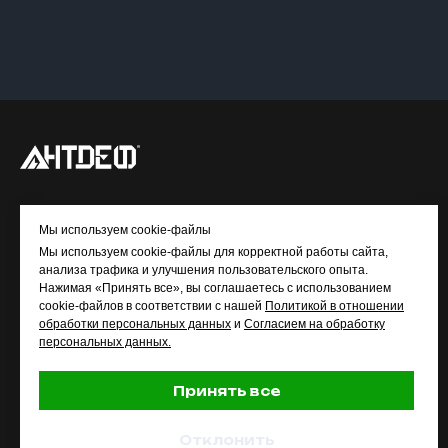
© ANTDEF.RU
Мы используем cookie-файлы
Мы используем cookie-файлы для корректной работы сайта,
МЕНЮ
анализа трафика и улучшения пользовательского опыта.
Нажимая «Принять все», вы соглашаетесь с использованием
Главная
cookie-файлов в соответствии с нашей
Политикой в отношении
обработки персональных данных
и
Согласием на обработку
Каталог
персональных данных.
Доставка и оплата
О компании
Принять все
Контакты
Отклонить