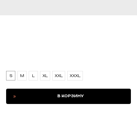
СВМПЭ комплект для АТОМ
2.0 Универсальный
Каммербанд
26 200
р.
Размер
S
M
L
XL
XXL
XXXL
В КОРЗИНУ
Противоосколочный пакет — это специальный элемент
бронежилета, который предназначен для защиты от
осколков. Он представляет собой сетку из
высокопрочных материалов, таких как кевлар или