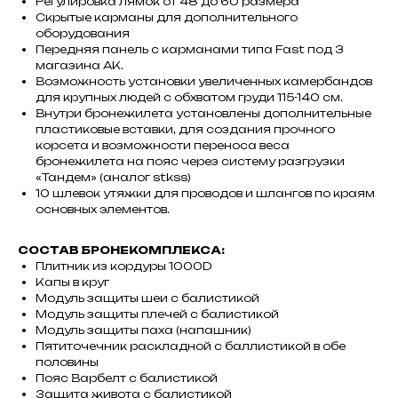
Регулировка лямок от 48 до 60 размера
Скрытые карманы для дополнительного
оборудования
Передняя панель с карманами типа Fast под 3
магазина АК.
Возможность установки увеличенных камербандов
для крупных людей с обхватом груди 115-140 см.
Внутри бронежилета установлены дополнительные
пластиковые вставки, для создания прочного
корсета и возможности переноса веса
бронежилета на пояс через систему разгрузки
«Тандем» (аналог stkss)
10 шлевок утяжки для проводов и шлангов по краям
основных элементов.
СОСТАВ БРОНЕКОМПЛЕКСА:
Плитник из кордуры 1000D
Капы в круг
Модуль защиты шеи с балистикой
Модуль защиты плечей с балистикой
Модуль защиты паха (напашник)
Пятиточечник раскладной с баллистикой в обе
половины
Пояс Варбелт с балистикой
Защита живота с балистикой